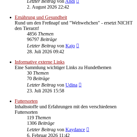
Letzter Beitrag
von
Andi
Beitrag
2. August 2026 22:42
Ernährung und Gesundheit
Rund um den Freßnapf und "Wehwehchen" - ersetzt NICHT
den Tierarzt!
4856
Themen
96797
Beiträge
Neuester
Letzter Beitrag
von
Kajo
Beitrag
28. Juli 2026 09:42
Informative externe Links
Eine Sammlung wichtiger Links zu Hundethemen
30
Themen
70
Beiträge
Neuester
Letzter Beitrag
von
Udina
Beitrag
23. Juli 2026 15:58
Futtersorten
Inhaltsstoffe und Erfahrungen mit den verschiedenen
Futtersorten
119
Themen
1306
Beiträge
Neuester
Letzter Beitrag
von
Kaydance
Beitrag
6. Februar 2026 11:42