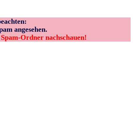
eachten:
Spam angesehen.
m Spam-Ordner nachschauen!