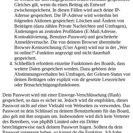
Gleiches gilt, wenn du einen Beitrag als Entwurf
zwischenspeicherst. In diesen Fällen wird auch deine IP-
Adresse gespeichert. Die IP-Adresse wird weiterhin bei
folgenden Aktionen gespeichert: Löschen und Ändern von
Beiträgen (dazu zählen Private Nachrichten und Umfragen),
Änderungen an zentralen Profildaten (E-Mail-Adresse,
Kontoaktivierung, Benutzer-Passwort) und gescheiterte
Anmeldeversuche. Die von deinem Browser übermittelte
Browser-Kennzeichnung (User Agent) wird nur in der „Wer
ist online?“-Funktion angezeigt und nicht dauerhaft
gespeichert.
Schließlich erfordern einzelne Funktionen des Boards, dass
weitere Daten gespeichert werden. Dazu gehören dein
Abstimmungsverhalten bei Umfragen, der Gelesen-Status von
deinen Beiträgen oder explizit von dir gesetzte Lesezeichen
oder Benachrichtigungsfunktionen.
Dein Passwort wird mit einer Einwege-Verschlüsselung (Hash)
gespeichert, so dass es sicher ist. Jedoch wird dir empfohlen, dieses
Passwort nicht auf einer Vielzahl von Webseiten zu verwenden. Das
Passwort ist dein Schlüssel zu deinem Benutzerkonto für das Board,
also geh mit ihm sorgsam um. Insbesondere wird dich kein Vertreter
des Betreibers, von phpBB Limited oder ein Dritter
berechtigterweise nach deinem Passwort fragen. Solltest du dein
Passwort vergessen haben, so kannst du die Funktion „Ich habe