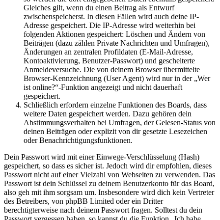
Gleiches gilt, wenn du einen Beitrag als Entwurf
zwischenspeicherst. In diesen Fällen wird auch deine IP-
Adresse gespeichert. Die IP-Adresse wird weiterhin bei
folgenden Aktionen gespeichert: Löschen und Ändern von
Beiträgen (dazu zählen Private Nachrichten und Umfragen),
Änderungen an zentralen Profildaten (E-Mail-Adresse,
Kontoaktivierung, Benutzer-Passwort) und gescheiterte
Anmeldeversuche. Die von deinem Browser übermittelte
Browser-Kennzeichnung (User Agent) wird nur in der „Wer
ist online?“-Funktion angezeigt und nicht dauerhaft
gespeichert.
Schließlich erfordern einzelne Funktionen des Boards, dass
weitere Daten gespeichert werden. Dazu gehören dein
Abstimmungsverhalten bei Umfragen, der Gelesen-Status von
deinen Beiträgen oder explizit von dir gesetzte Lesezeichen
oder Benachrichtigungsfunktionen.
Dein Passwort wird mit einer Einwege-Verschlüsselung (Hash)
gespeichert, so dass es sicher ist. Jedoch wird dir empfohlen, dieses
Passwort nicht auf einer Vielzahl von Webseiten zu verwenden. Das
Passwort ist dein Schlüssel zu deinem Benutzerkonto für das Board,
also geh mit ihm sorgsam um. Insbesondere wird dich kein Vertreter
des Betreibers, von phpBB Limited oder ein Dritter
berechtigterweise nach deinem Passwort fragen. Solltest du dein
Passwort vergessen haben, so kannst du die Funktion „Ich habe