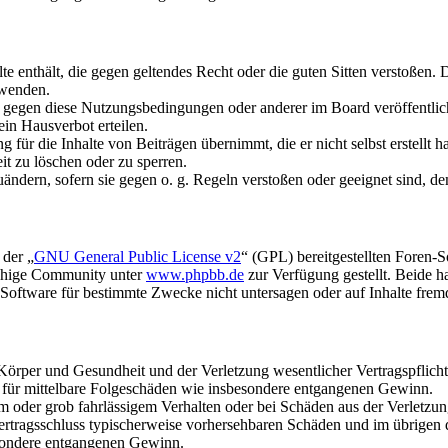
alte enthält, die gegen geltendes Recht oder die guten Sitten verstoßen. 
rwenden.
n gegen diese Nutzungsbedingungen oder anderer im Board veröffentli
in Hausverbot erteilen.
für die Inhalte von Beiträgen übernimmt, die er nicht selbst erstellt 
it zu löschen oder zu sperren.
uändern, sofern sie gegen o. g. Regeln verstoßen oder geeignet sind, 
 der „
GNU General Public License v2
“ (GPL) bereitgestellten Foren-
achige Community unter
www.phpbb.de
zur Verfügung gestellt. Beide h
oftware für bestimmte Zwecke nicht untersagen oder auf Inhalte frem
rper und Gesundheit und der Verletzung wesentlicher Vertragspflichten
ch für mittelbare Folgeschäden wie insbesondere entgangenen Gewinn.
em oder grob fahrlässigem Verhalten oder bei Schäden aus der Verletz
i Vertragsschluss typischerweise vorhersehbaren Schäden und im übrigen
besondere entgangenen Gewinn.