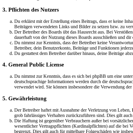
3. Pflichten des Nutzers
Du erklärst mit der Erstellung eines Beitrags, dass er keine Inh
Beiträgen verwendeten Links und Bilder zu setzen bzw. zu ve
Der Betreiber des Boards übt das Hausrecht aus. Bei Verstöße
dauerhaft von der Nutzung dieses Boards ausschließen und dir e
Du nimmst zur Kenntnis, dass der Betreiber keine Verantwortung 
Betreiber, dein Benutzerkonto, Beiträge und Funktionen jederze
Du gestattest dem Betreiber darüber hinaus, deine Beiträge abz
4. General Public License
Du nimmst zur Kenntnis, dass es sich bei phpBB um eine unter
deutschsprachige Informationen werden durch die deutschspr
verwendet wird. Sie können insbesondere die Verwendung der S
5. Gewährleistung
Der Betreiber haftet mit Ausnahme der Verletzung von Leben, Kö
grob fahrlässiges Verhalten zurückzuführen sind. Dies gilt au
Die Haftung ist gegenüber Verbrauchern außer bei vorsätzlich
wesentlicher Vertragspflichten (Kardinalpflichten) auf die be
begrenzt. Dies gilt auch für mittelbare Folgeschäden wie ins