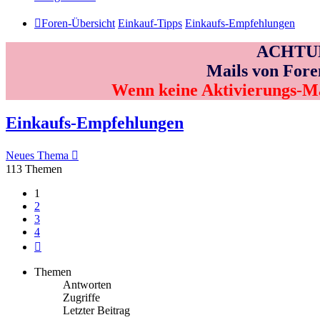
Foren-Übersicht
Einkauf-Tipps
Einkaufs-Empfehlungen
ACHTUNG
Mails von Fore
Wenn keine Aktivierungs-M
Einkaufs-Empfehlungen
Neues Thema
113 Themen
1
2
3
4
Nächste
Themen
Antworten
Zugriffe
Letzter Beitrag