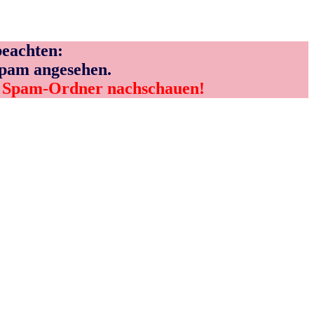
eachten:
Spam angesehen.
m Spam-Ordner nachschauen!