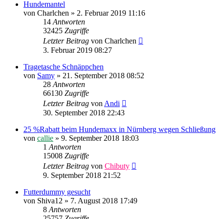
Hundemantel
von
Charlchen
»
2. Februar 2019 11:16
14
Antworten
32425
Zugriffe
Letzter Beitrag
von
Charlchen
3. Februar 2019 08:27
Tragetasche Schnäppchen
von
Samy
»
21. September 2018 08:52
28
Antworten
66130
Zugriffe
Letzter Beitrag
von
Andi
30. September 2018 22:43
25 %Rabatt beim Hundemaxx in Nürnberg wegen Schließung
von
callie
»
9. September 2018 18:03
1
Antworten
15008
Zugriffe
Letzter Beitrag
von
Chibuty
9. September 2018 21:52
Futterdummy gesucht
von
Shiva12
»
7. August 2018 17:49
8
Antworten
25757
Zugriffe