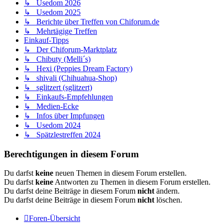
↳ Usedom 2026
↳ Usedom 2025
↳ Berichte über Treffen von Chiforum.de
↳ Mehrtägige Treffen
Einkauf-Tipps
↳ Der Chiforum-Marktplatz
↳ Chibuty (Melli´s)
↳ Hexi (Peppies Dream Factory)
↳ shivali (Chihuahua-Shop)
↳ sglitzert (sglitzert)
↳ Einkaufs-Empfehlungen
↳ Medien-Ecke
↳ Infos über Impfungen
↳ Usedom 2024
↳ Spätzlestreffen 2024
Berechtigungen in diesem Forum
Du darfst
keine
neuen Themen in diesem Forum erstellen.
Du darfst
keine
Antworten zu Themen in diesem Forum erstellen.
Du darfst deine Beiträge in diesem Forum
nicht
ändern.
Du darfst deine Beiträge in diesem Forum
nicht
löschen.
Foren-Übersicht