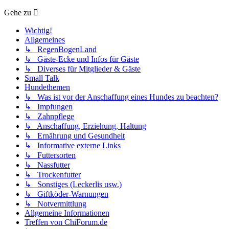
Gehe zu
Wichtig!
Allgemeines
↳ RegenBogenLand
↳ Gäste-Ecke und Infos für Gäste
↳ Diverses für Mitglieder & Gäste
Small Talk
Hundethemen
↳ Was ist vor der Anschaffung eines Hundes zu beachten?
↳ Impfungen
↳ Zahnpflege
↳ Anschaffung, Erziehung, Haltung
↳ Ernährung und Gesundheit
↳ Informative externe Links
↳ Futtersorten
↳ Nassfutter
↳ Trockenfutter
↳ Sonstiges (Leckerlis usw.)
↳ Giftköder-Warnungen
↳ Notvermittlung
Allgemeine Informationen
Treffen von ChiForum.de