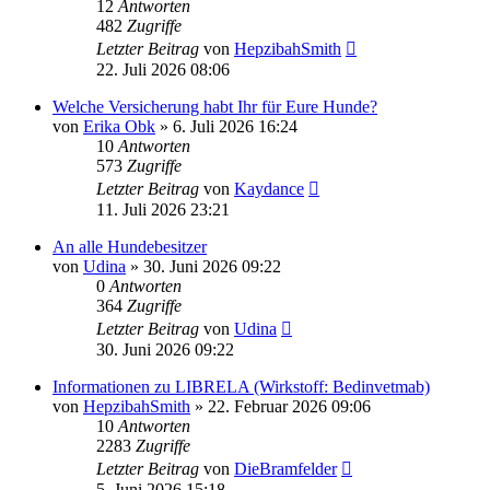
12
Antworten
482
Zugriffe
Letzter Beitrag
von
HepzibahSmith
22. Juli 2026 08:06
Welche Versicherung habt Ihr für Eure Hunde?
von
Erika Obk
»
6. Juli 2026 16:24
10
Antworten
573
Zugriffe
Letzter Beitrag
von
Kaydance
11. Juli 2026 23:21
An alle Hundebesitzer
von
Udina
»
30. Juni 2026 09:22
0
Antworten
364
Zugriffe
Letzter Beitrag
von
Udina
30. Juni 2026 09:22
Informationen zu LIBRELA (Wirkstoff: Bedinvetmab)
von
HepzibahSmith
»
22. Februar 2026 09:06
10
Antworten
2283
Zugriffe
Letzter Beitrag
von
DieBramfelder
5. Juni 2026 15:18