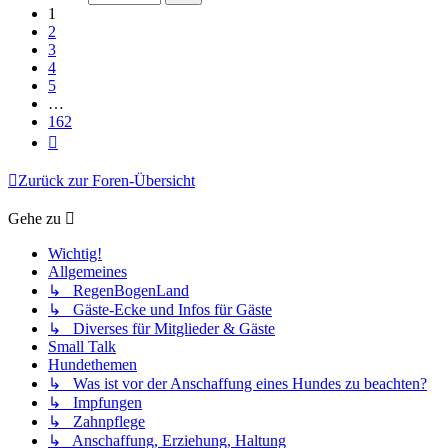
162
1
2
3
4
5
…
162
Nächste
Zurück zur Foren-Übersicht
Gehe zu
Wichtig!
Allgemeines
↳ RegenBogenLand
↳ Gäste-Ecke und Infos für Gäste
↳ Diverses für Mitglieder & Gäste
Small Talk
Hundethemen
↳ Was ist vor der Anschaffung eines Hundes zu beachten?
↳ Impfungen
↳ Zahnpflege
↳ Anschaffung, Erziehung, Haltung