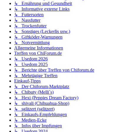
↳ Ernährung und Gesundheit
↳ Informative externe Links
↳ Futtersorten
↳ Nassfutter
↳ Trockenfutter
↳ Sonstiges (Leckerlis usw.)
↳ Giftköder-Warnungen
↳ Notvermittlung
Allgemeine Informationen
Treffen von ChiForum.de
↳ Usedom 2026
↳ Usedom 2025
↳ Berichte über Treffen von Chiforum.de
↳ Mehrtägige Treffen
Einkauf-Tipps
↳ Der Chiforum-Marktplatz
↳ Chibuty (Melli´s)
↳ Hexi (Peppies Dream Factory)
↳ shivali (Chihuahua-Shop)
↳ sglitzert (sglitzert)
↳ Einkaufs-Empfehlungen
↳ Medien-Ecke
↳ Infos über Impfungen
↳ Usedom 2024