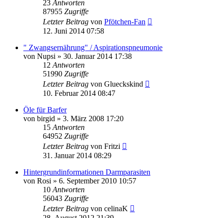
23
Antworten
87955
Zugriffe
Letzter Beitrag
von
Pfötchen-Fan
12. Juni 2014 07:58
" Zwangsernährung" / Aspirationspneumonie
von
Nupsi
»
30. Januar 2014 17:38
12
Antworten
51990
Zugriffe
Letzter Beitrag
von
Glueckskind
10. Februar 2014 08:47
Öle für Barfer
von
birgid
»
3. März 2008 17:20
15
Antworten
64952
Zugriffe
Letzter Beitrag
von
Fritzi
31. Januar 2014 08:29
Hintergrundinformationen Darmparasiten
von
Rosi
»
6. September 2010 10:57
10
Antworten
56043
Zugriffe
Letzter Beitrag
von
celinaK
28. August 2012 21:39