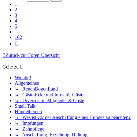
162
1
2
3
4
5
…
162
Nächste
Zurück zur Foren-Übersicht
Gehe zu
Wichtig!
Allgemeines
↳ RegenBogenLand
↳ Gäste-Ecke und Infos für Gäste
↳ Diverses für Mitglieder & Gäste
Small Talk
Hundethemen
↳ Was ist vor der Anschaffung eines Hundes zu beachten?
↳ Impfungen
↳ Zahnpflege
↳ Anschaffung, Erziehung, Haltung