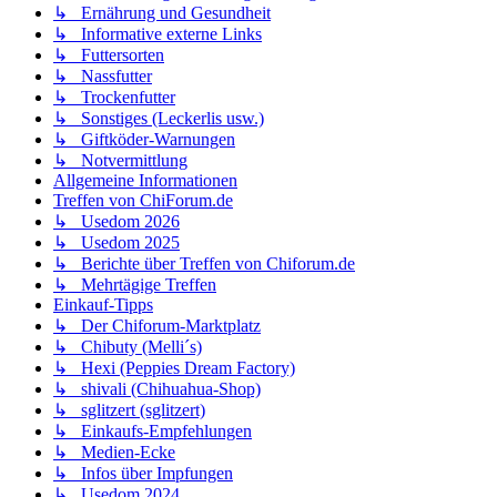
↳ Ernährung und Gesundheit
↳ Informative externe Links
↳ Futtersorten
↳ Nassfutter
↳ Trockenfutter
↳ Sonstiges (Leckerlis usw.)
↳ Giftköder-Warnungen
↳ Notvermittlung
Allgemeine Informationen
Treffen von ChiForum.de
↳ Usedom 2026
↳ Usedom 2025
↳ Berichte über Treffen von Chiforum.de
↳ Mehrtägige Treffen
Einkauf-Tipps
↳ Der Chiforum-Marktplatz
↳ Chibuty (Melli´s)
↳ Hexi (Peppies Dream Factory)
↳ shivali (Chihuahua-Shop)
↳ sglitzert (sglitzert)
↳ Einkaufs-Empfehlungen
↳ Medien-Ecke
↳ Infos über Impfungen
↳ Usedom 2024