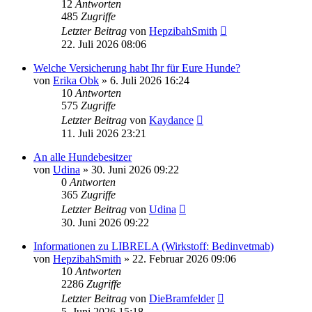
12
Antworten
485
Zugriffe
Letzter Beitrag
von
HepzibahSmith
22. Juli 2026 08:06
Welche Versicherung habt Ihr für Eure Hunde?
von
Erika Obk
»
6. Juli 2026 16:24
10
Antworten
575
Zugriffe
Letzter Beitrag
von
Kaydance
11. Juli 2026 23:21
An alle Hundebesitzer
von
Udina
»
30. Juni 2026 09:22
0
Antworten
365
Zugriffe
Letzter Beitrag
von
Udina
30. Juni 2026 09:22
Informationen zu LIBRELA (Wirkstoff: Bedinvetmab)
von
HepzibahSmith
»
22. Februar 2026 09:06
10
Antworten
2286
Zugriffe
Letzter Beitrag
von
DieBramfelder
5. Juni 2026 15:18