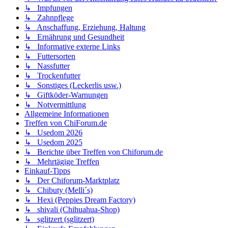
↳ Impfungen
↳ Zahnpflege
↳ Anschaffung, Erziehung, Haltung
↳ Ernährung und Gesundheit
↳ Informative externe Links
↳ Futtersorten
↳ Nassfutter
↳ Trockenfutter
↳ Sonstiges (Leckerlis usw.)
↳ Giftköder-Warnungen
↳ Notvermittlung
Allgemeine Informationen
Treffen von ChiForum.de
↳ Usedom 2026
↳ Usedom 2025
↳ Berichte über Treffen von Chiforum.de
↳ Mehrtägige Treffen
Einkauf-Tipps
↳ Der Chiforum-Marktplatz
↳ Chibuty (Melli´s)
↳ Hexi (Peppies Dream Factory)
↳ shivali (Chihuahua-Shop)
↳ sglitzert (sglitzert)