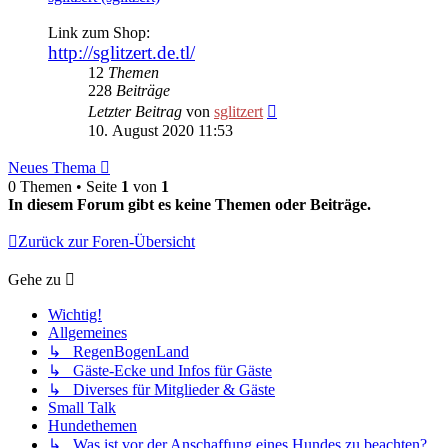
Link zum Shop:
http://sglitzert.de.tl/
12
Themen
228
Beiträge
Neuester
Letzter Beitrag
von
sglitzert
Beitrag
10. August 2020 11:53
Neues Thema
0 Themen • Seite
1
von
1
In diesem Forum gibt es keine Themen oder Beiträge.
Zurück zur Foren-Übersicht
Gehe zu
Wichtig!
Allgemeines
↳ RegenBogenLand
↳ Gäste-Ecke und Infos für Gäste
↳ Diverses für Mitglieder & Gäste
Small Talk
Hundethemen
↳ Was ist vor der Anschaffung eines Hundes zu beachten?