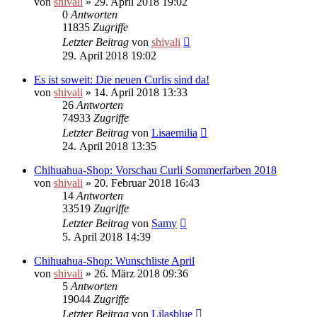
von
shivali
»
29. April 2018 19:02
0
Antworten
11835
Zugriffe
Letzter Beitrag
von
shivali
29. April 2018 19:02
Es ist soweit: Die neuen Curlis sind da!
von
shivali
»
14. April 2018 13:33
26
Antworten
74933
Zugriffe
Letzter Beitrag
von
Lisaemilia
24. April 2018 13:35
Chihuahua-Shop: Vorschau Curli Sommerfarben 2018
von
shivali
»
20. Februar 2018 16:43
14
Antworten
33519
Zugriffe
Letzter Beitrag
von
Samy
5. April 2018 14:39
Chihuahua-Shop: Wunschliste April
von
shivali
»
26. März 2018 09:36
5
Antworten
19044
Zugriffe
Letzter Beitrag
von
Lilasblue