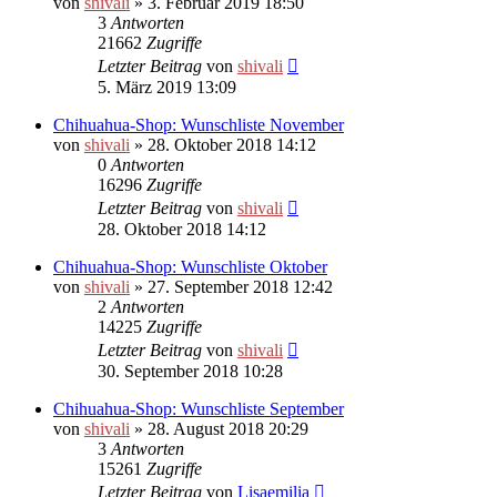
von
shivali
»
3. Februar 2019 18:50
3
Antworten
21662
Zugriffe
Letzter Beitrag
von
shivali
5. März 2019 13:09
Chihuahua-Shop: Wunschliste November
von
shivali
»
28. Oktober 2018 14:12
0
Antworten
16296
Zugriffe
Letzter Beitrag
von
shivali
28. Oktober 2018 14:12
Chihuahua-Shop: Wunschliste Oktober
von
shivali
»
27. September 2018 12:42
2
Antworten
14225
Zugriffe
Letzter Beitrag
von
shivali
30. September 2018 10:28
Chihuahua-Shop: Wunschliste September
von
shivali
»
28. August 2018 20:29
3
Antworten
15261
Zugriffe
Letzter Beitrag
von
Lisaemilia