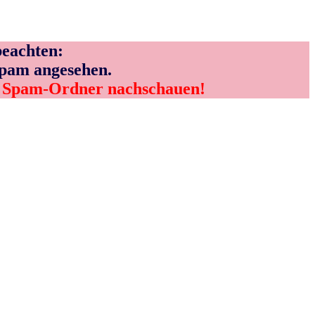
eachten:
Spam angesehen.
m Spam-Ordner nachschauen!