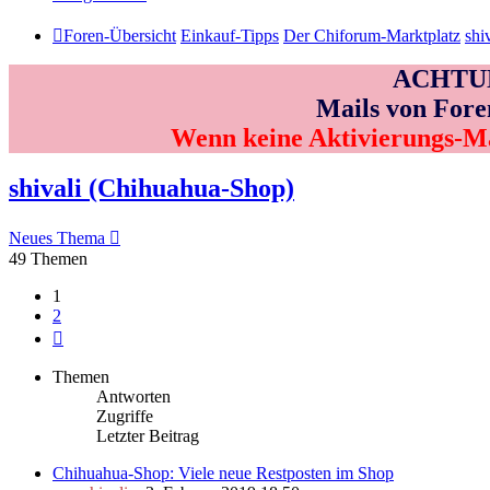
Foren-Übersicht
Einkauf-Tipps
Der Chiforum-Marktplatz
shi
ACHTUNG
Mails von Fore
Wenn keine Aktivierungs-M
shivali (Chihuahua-Shop)
Neues Thema
49 Themen
1
2
Nächste
Themen
Antworten
Zugriffe
Letzter Beitrag
Chihuahua-Shop: Viele neue Restposten im Shop