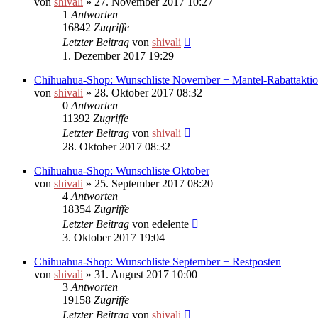
von
shivali
»
27. November 2017 10:27
1
Antworten
16842
Zugriffe
Letzter Beitrag
von
shivali
1. Dezember 2017 19:29
Chihuahua-Shop: Wunschliste November + Mantel-Rabattakti
von
shivali
»
28. Oktober 2017 08:32
0
Antworten
11392
Zugriffe
Letzter Beitrag
von
shivali
28. Oktober 2017 08:32
Chihuahua-Shop: Wunschliste Oktober
von
shivali
»
25. September 2017 08:20
4
Antworten
18354
Zugriffe
Letzter Beitrag
von
edelente
3. Oktober 2017 19:04
Chihuahua-Shop: Wunschliste September + Restposten
von
shivali
»
31. August 2017 10:00
3
Antworten
19158
Zugriffe
Letzter Beitrag
von
shivali