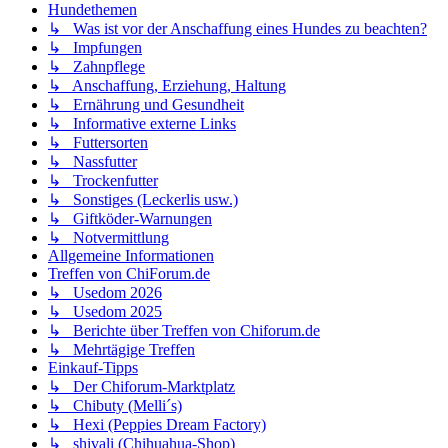
Hundethemen
↳ Was ist vor der Anschaffung eines Hundes zu beachten?
↳ Impfungen
↳ Zahnpflege
↳ Anschaffung, Erziehung, Haltung
↳ Ernährung und Gesundheit
↳ Informative externe Links
↳ Futtersorten
↳ Nassfutter
↳ Trockenfutter
↳ Sonstiges (Leckerlis usw.)
↳ Giftköder-Warnungen
↳ Notvermittlung
Allgemeine Informationen
Treffen von ChiForum.de
↳ Usedom 2026
↳ Usedom 2025
↳ Berichte über Treffen von Chiforum.de
↳ Mehrtägige Treffen
Einkauf-Tipps
↳ Der Chiforum-Marktplatz
↳ Chibuty (Melli´s)
↳ Hexi (Peppies Dream Factory)
↳ shivali (Chihuahua-Shop)