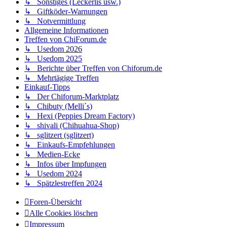
↳ Sonstiges (Leckerlis usw.)
↳ Giftköder-Warnungen
↳ Notvermittlung
Allgemeine Informationen
Treffen von ChiForum.de
↳ Usedom 2026
↳ Usedom 2025
↳ Berichte über Treffen von Chiforum.de
↳ Mehrtägige Treffen
Einkauf-Tipps
↳ Der Chiforum-Marktplatz
↳ Chibuty (Melli´s)
↳ Hexi (Peppies Dream Factory)
↳ shivali (Chihuahua-Shop)
↳ sglitzert (sglitzert)
↳ Einkaufs-Empfehlungen
↳ Medien-Ecke
↳ Infos über Impfungen
↳ Usedom 2024
↳ Spätzlestreffen 2024
Foren-Übersicht
Alle Cookies löschen
Impressum