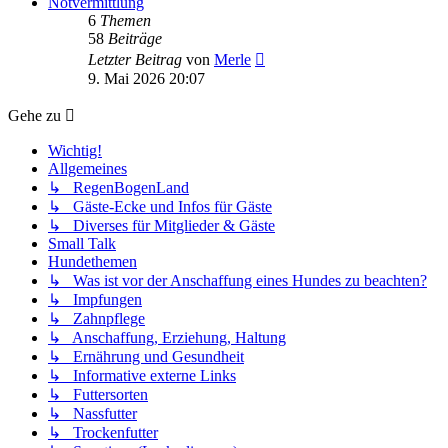
Notvermittlung
6
Themen
58
Beiträge
Neuester
Letzter Beitrag
von
Merle
Beitrag
9. Mai 2026 20:07
Gehe zu
Wichtig!
Allgemeines
↳ RegenBogenLand
↳ Gäste-Ecke und Infos für Gäste
↳ Diverses für Mitglieder & Gäste
Small Talk
Hundethemen
↳ Was ist vor der Anschaffung eines Hundes zu beachten?
↳ Impfungen
↳ Zahnpflege
↳ Anschaffung, Erziehung, Haltung
↳ Ernährung und Gesundheit
↳ Informative externe Links
↳ Futtersorten
↳ Nassfutter
↳ Trockenfutter