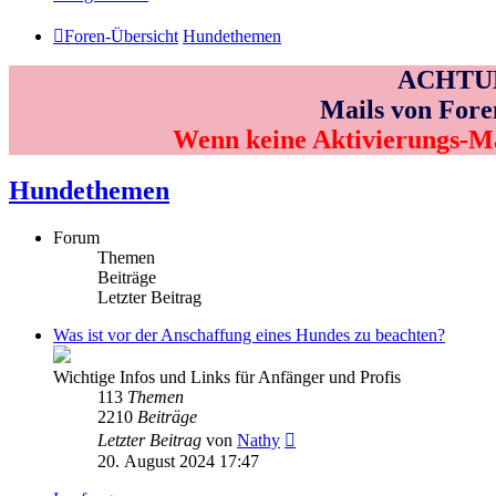
Foren-Übersicht
Hundethemen
ACHTUNG
Mails von Fore
Wenn keine Aktivierungs-M
Hundethemen
Forum
Themen
Beiträge
Letzter Beitrag
Was ist vor der Anschaffung eines Hundes zu beachten?
Wichtige Infos und Links für Anfänger und Profis
113
Themen
2210
Beiträge
Neuester
Letzter Beitrag
von
Nathy
Beitrag
20. August 2024 17:47