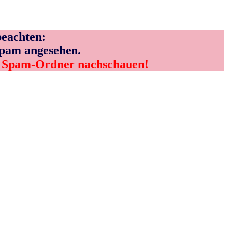
eachten:
Spam angesehen.
m Spam-Ordner nachschauen!