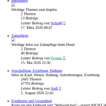
Impfungen
Wichtige Themen zum Impfen
2
Themen
13
Beiträge
Neuester
Letzter Beitrag
von
Sofia40
Beitrag
17. März 2026 08:47
Zahnpflege
Wichtige Infos zur Zahnpflege beim Hund
2
Themen
40
Beiträge
Neuester
Letzter Beitrag
von
Yvonne
Beitrag
15. Mai 2026 22:30
Anschaffung, Erziehung, Haltung
Infos zu Kauf, Wesen, Haltung, Anforderungen, Erziehung
2445
Themen
47703
Beiträge
Neuester
Letzter Beitrag
von
Andi
Beitrag
2. August 2026 22:42
Ernährung und Gesundheit
Rund um den Freßnapf und "Wehwehchen" - ersetzt NICHT den