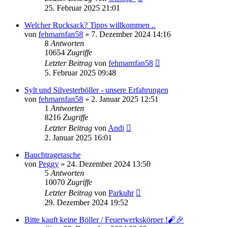
25. Februar 2025 21:01
Welcher Rucksack? Tipps willkommen ..
von
fehmarnfan58
»
7. Dezember 2024 14:16
8
Antworten
10654
Zugriffe
Letzter Beitrag
von
fehmarnfan58
5. Februar 2025 09:48
Sylt und Silvesterböller - unsere Erfahrungen
von
fehmarnfan58
»
2. Januar 2025 12:51
1
Antworten
8216
Zugriffe
Letzter Beitrag
von
Andi
2. Januar 2025 16:01
Bauchtragetasche
von
Peggy
»
24. Dezember 2024 13:50
5
Antworten
10070
Zugriffe
Letzter Beitrag
von
Parkuhr
29. Dezember 2024 19:52
Bitte kauft keine Böller / Feuerwerkskörper !🧨🎉