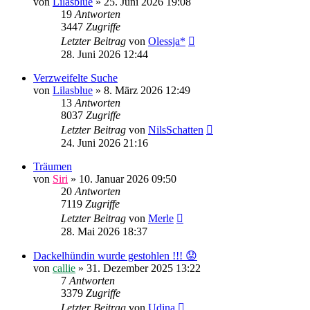
von
Lilasblue
»
25. Juni 2026 19:08
19
Antworten
3447
Zugriffe
Letzter Beitrag
von
Olessja*
28. Juni 2026 12:44
Verzweifelte Suche
von
Lilasblue
»
8. März 2026 12:49
13
Antworten
8037
Zugriffe
Letzter Beitrag
von
NilsSchatten
24. Juni 2026 21:16
Träumen
von
Siri
»
10. Januar 2026 09:50
20
Antworten
7119
Zugriffe
Letzter Beitrag
von
Merle
28. Mai 2026 18:37
Dackelhündin wurde gestohlen !!! 😟
von
callie
»
31. Dezember 2025 13:22
7
Antworten
3379
Zugriffe
Letzter Beitrag
von
Udina