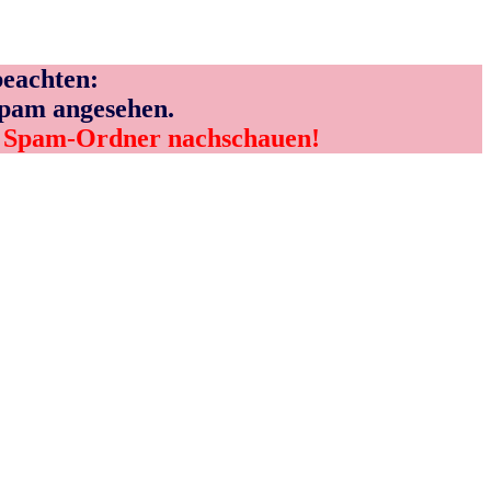
eachten:
Spam angesehen.
m Spam-Ordner nachschauen!