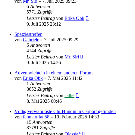
von
Mr. Siri
»
7. Juli 2025 09:23
6
Antworten
5771
Zugriffe
Letzter Beitrag
von
Erika Obk
9. Juli 2025 23:12
Spätzlestreffen
von
Gabriele
»
7. Juli 2025 09:29
6
Antworten
4144
Zugriffe
Letzter Beitrag
von
Mr. Siri
9. Juli 2025 14:26
Adventwichteln in einem anderen Forum
von
Erika Obk
»
7. Mai 2025 11:42
1
Antworten
8652
Zugriffe
Letzter Beitrag
von
callie
8. Mai 2025 00:46
Völlig verwahrloste Chi-Hündin in Carport gefunden
von
fehmarnfan58
»
10. Februar 2025 14:33
15
Antworten
87781
Zugriffe
Letzter Beitrag
von
Olessja*