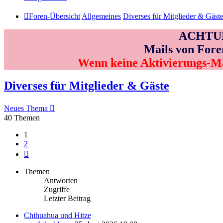
Foren-Übersicht
Allgemeines
Diverses für Mitglieder & Gäst
ACHTUNG
Mails von Fore
Wenn keine Aktivierungs-M
Diverses für Mitglieder & Gäste
Neues Thema
40 Themen
1
2
Nächste
Themen
Antworten
Zugriffe
Letzter Beitrag
Chihuahua und Hitze