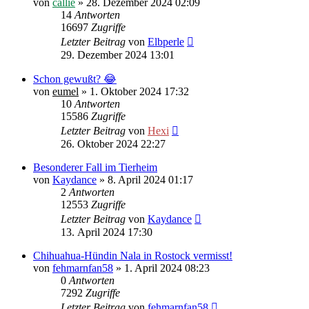
von
callie
»
28. Dezember 2024 02:09
14
Antworten
16697
Zugriffe
Letzter Beitrag
von
Elbperle
29. Dezember 2024 13:01
Schon gewußt? 😂
von
eumel
»
1. Oktober 2024 17:32
10
Antworten
15586
Zugriffe
Letzter Beitrag
von
Hexi
26. Oktober 2024 22:27
Besonderer Fall im Tierheim
von
Kaydance
»
8. April 2024 01:17
2
Antworten
12553
Zugriffe
Letzter Beitrag
von
Kaydance
13. April 2024 17:30
Chihuahua-Hündin Nala in Rostock vermisst!
von
fehmarnfan58
»
1. April 2024 08:23
0
Antworten
7292
Zugriffe
Letzter Beitrag
von
fehmarnfan58