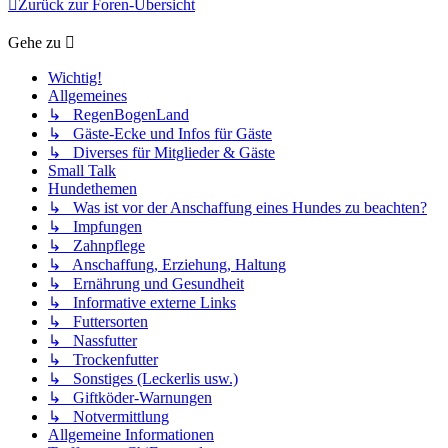
Zurück zur Foren-Übersicht
Gehe zu
Wichtig!
Allgemeines
↳ RegenBogenLand
↳ Gäste-Ecke und Infos für Gäste
↳ Diverses für Mitglieder & Gäste
Small Talk
Hundethemen
↳ Was ist vor der Anschaffung eines Hundes zu beachten?
↳ Impfungen
↳ Zahnpflege
↳ Anschaffung, Erziehung, Haltung
↳ Ernährung und Gesundheit
↳ Informative externe Links
↳ Futtersorten
↳ Nassfutter
↳ Trockenfutter
↳ Sonstiges (Leckerlis usw.)
↳ Giftköder-Warnungen
↳ Notvermittlung
Allgemeine Informationen