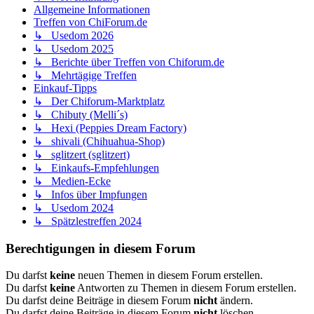
Allgemeine Informationen
Treffen von ChiForum.de
↳ Usedom 2026
↳ Usedom 2025
↳ Berichte über Treffen von Chiforum.de
↳ Mehrtägige Treffen
Einkauf-Tipps
↳ Der Chiforum-Marktplatz
↳ Chibuty (Melli´s)
↳ Hexi (Peppies Dream Factory)
↳ shivali (Chihuahua-Shop)
↳ sglitzert (sglitzert)
↳ Einkaufs-Empfehlungen
↳ Medien-Ecke
↳ Infos über Impfungen
↳ Usedom 2024
↳ Spätzlestreffen 2024
Berechtigungen in diesem Forum
Du darfst
keine
neuen Themen in diesem Forum erstellen.
Du darfst
keine
Antworten zu Themen in diesem Forum erstellen.
Du darfst deine Beiträge in diesem Forum
nicht
ändern.
Du darfst deine Beiträge in diesem Forum
nicht
löschen.