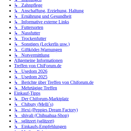
↳ Zahnpflege
↳ Anschaffung, Erziehung, Haltung
↳ Ernährung und Gesundheit
↳ Informative externe Links
↳ Futtersorten
↳ Nassfutter
↳ Trockenfutter
↳ Sonstiges (Leckerlis usw.)
↳ Giftköder-Warnungen
↳ Notvermittlung
Allgemeine Informationen
Treffen von ChiForum.de
↳ Usedom 2026
↳ Usedom 2025
↳ Berichte über Treffen von Chiforum.de
↳ Mehrtägige Treffen
Einkauf-Tipps
↳ Der Chiforum-Marktplatz
↳ Chibuty (Melli´s)
↳ Hexi (Peppies Dream Factory)
↳ shivali (Chihuahua-Shop)
↳ sglitzert (sglitzert)
↳ Einkaufs-Empfehlungen