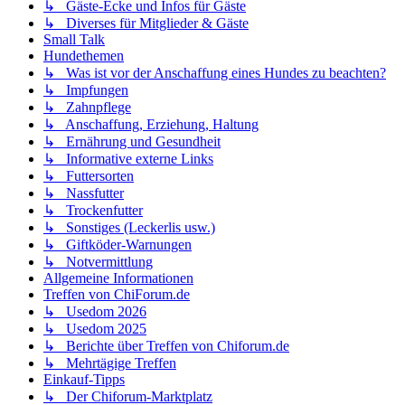
↳ Gäste-Ecke und Infos für Gäste
↳ Diverses für Mitglieder & Gäste
Small Talk
Hundethemen
↳ Was ist vor der Anschaffung eines Hundes zu beachten?
↳ Impfungen
↳ Zahnpflege
↳ Anschaffung, Erziehung, Haltung
↳ Ernährung und Gesundheit
↳ Informative externe Links
↳ Futtersorten
↳ Nassfutter
↳ Trockenfutter
↳ Sonstiges (Leckerlis usw.)
↳ Giftköder-Warnungen
↳ Notvermittlung
Allgemeine Informationen
Treffen von ChiForum.de
↳ Usedom 2026
↳ Usedom 2025
↳ Berichte über Treffen von Chiforum.de
↳ Mehrtägige Treffen
Einkauf-Tipps
↳ Der Chiforum-Marktplatz