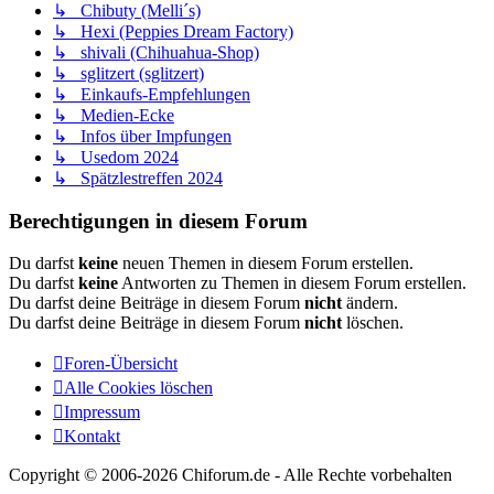
↳ Chibuty (Melli´s)
↳ Hexi (Peppies Dream Factory)
↳ shivali (Chihuahua-Shop)
↳ sglitzert (sglitzert)
↳ Einkaufs-Empfehlungen
↳ Medien-Ecke
↳ Infos über Impfungen
↳ Usedom 2024
↳ Spätzlestreffen 2024
Berechtigungen in diesem Forum
Du darfst
keine
neuen Themen in diesem Forum erstellen.
Du darfst
keine
Antworten zu Themen in diesem Forum erstellen.
Du darfst deine Beiträge in diesem Forum
nicht
ändern.
Du darfst deine Beiträge in diesem Forum
nicht
löschen.
Foren-Übersicht
Alle Cookies löschen
Impressum
Kontakt
Copyright © 2006-
2026 Chiforum.de - Alle Rechte vorbehalten