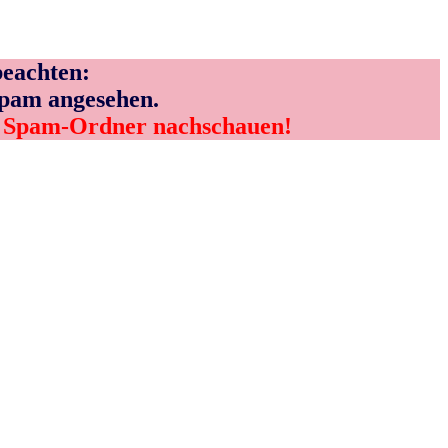
eachten:
Spam angesehen.
m Spam-Ordner nachschauen!