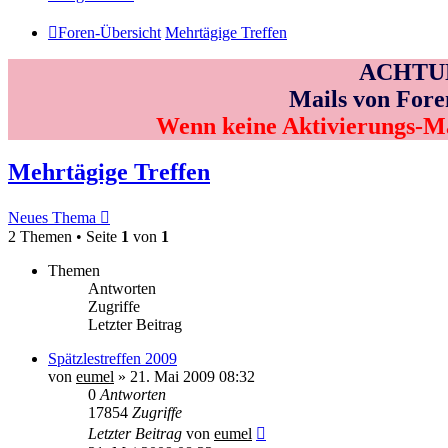
Foren-Übersicht
Mehrtägige Treffen
ACHTUNG
Mails von Fore
Wenn keine Aktivierungs-M
Mehrtägige Treffen
Neues Thema
2 Themen • Seite
1
von
1
Themen
Antworten
Zugriffe
Letzter Beitrag
Spätzlestreffen 2009
von
eumel
»
21. Mai 2009 08:32
0
Antworten
17854
Zugriffe
Letzter Beitrag
von
eumel