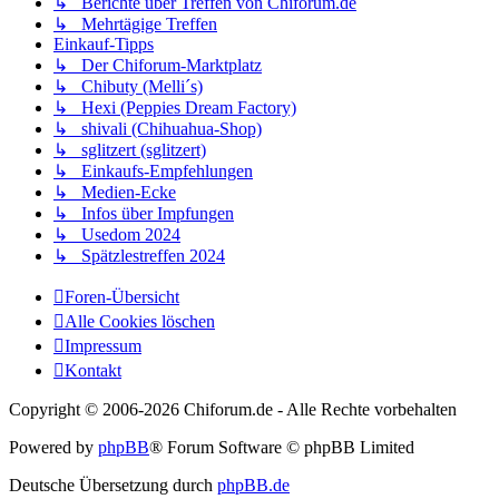
↳ Berichte über Treffen von Chiforum.de
↳ Mehrtägige Treffen
Einkauf-Tipps
↳ Der Chiforum-Marktplatz
↳ Chibuty (Melli´s)
↳ Hexi (Peppies Dream Factory)
↳ shivali (Chihuahua-Shop)
↳ sglitzert (sglitzert)
↳ Einkaufs-Empfehlungen
↳ Medien-Ecke
↳ Infos über Impfungen
↳ Usedom 2024
↳ Spätzlestreffen 2024
Foren-Übersicht
Alle Cookies löschen
Impressum
Kontakt
Copyright © 2006-
2026 Chiforum.de - Alle Rechte vorbehalten
Powered by
phpBB
® Forum Software © phpBB Limited
Deutsche Übersetzung durch
phpBB.de