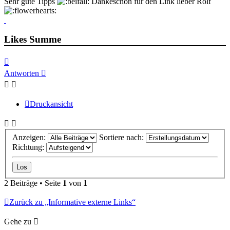
Sehr gute Tipps
Dankeschön für den Link lieber Rolf
Likes Summe
Nach
oben
Antworten
Druckansicht
Anzeigen:
Sortiere nach:
Richtung:
2 Beiträge • Seite
1
von
1
Zurück zu „Informative externe Links“
Gehe zu