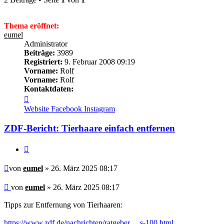
Thema eröffnet:
eumel
Administrator
Beiträge:
3989
Registriert:
9. Februar 2008 09:19
Vorname:
Rolf
Vorname:
Rolf
Kontaktdaten:
Kontaktdaten
von
Website
Facebook
Instagram
eumel
ZDF-Bericht: Tierhaare einfach entfernen
Zitieren
Beitrag
von
eumel
» 26. März 2025 08:17
Beitrag
von
eumel
»
26. März 2025 08:17
Tipps zur Entfernung von Tierhaaren:
https://www.zdf.de/nachrichten/ratgeber ... s-100.html