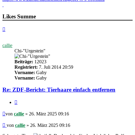
Likes Summe
Nach
oben
callie
Chi-"Urgestein"
Beiträge:
12023
Registriert:
7. Juli 2014 20:59
Vorname:
Gaby
Vorname:
Gaby
Re: ZDF-Bericht: Tierhaare einfach entfernen
Zitieren
Beitrag
von
callie
» 26. März 2025 09:16
Beitrag
von
callie
»
26. März 2025 09:16