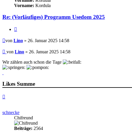
Vorname:
Kordula
Vorname:
Kordula
Re: (Vorläufiges) Programm Usedom 2025
Zitieren
Beitrag
von
Lino
» 26. Januar 2025 14:58
Beitrag
von
Lino
»
26. Januar 2025 14:58
Wir zählen auch schon die Tage
Likes Summe
Nach
oben
schnecke
Chifreund
Beiträge:
2564