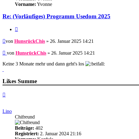
Vorname:
Yvonne
Re: (Vorläufiges) Programm Usedom 2025
Zitieren
Beitrag
von
HunsrückChis
» 26. Januar 2025 14:21
Beitrag
von
HunsrückChis
»
26. Januar 2025 14:21
Keine 3 Monate mehr und dann geht's los
Likes Summe
Nach
oben
Lino
Chifreund
Beiträge:
402
Registriert:
2. Januar 2024 21:16