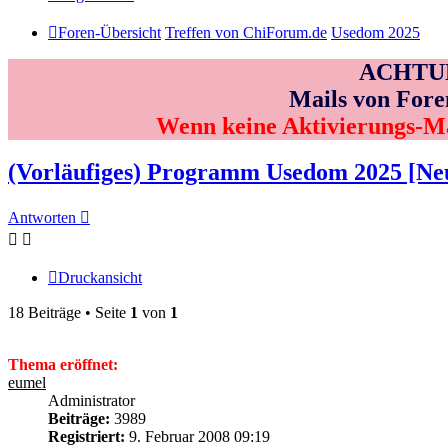
Foren-Übersicht
Treffen von ChiForum.de
Usedom 2025
ACHTUNG
Mails von Fore
Wenn keine Aktivierungs-M
(Vorläufiges) Programm Usedom 2025 [Neu
Antworten
Druckansicht
18 Beiträge • Seite
1
von
1
Thema eröffnet:
eumel
Administrator
Beiträge:
3989
Registriert:
9. Februar 2008 09:19