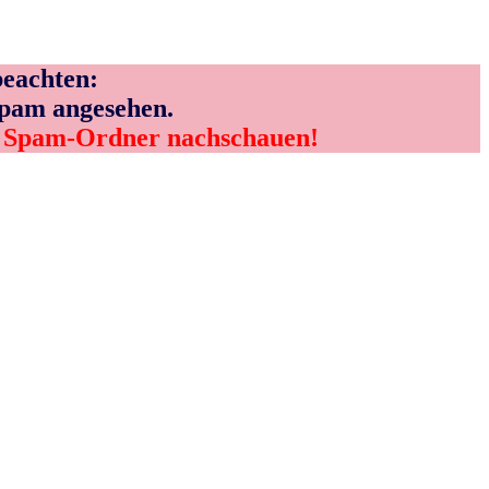
eachten:
Spam angesehen.
m Spam-Ordner nachschauen!