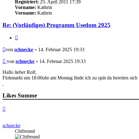
Registriert:
25. April 2011 17:39
Vorname:
Kathrin
Vorname:
Kathrin
Re: (Vorläufiges) Programm Usedom 2025
Zitieren
Beitrag
von
schnecke
» 14. Februar 2025 19:33
Beitrag
von
schnecke
»
14. Februar 2025 19:33
Hallo lieber Rolf,
Flohmarkt um 18:00uhr am Montag finde ich zu spät da bereiten sic
Likes Summe
Nach
oben
schnecke
Chifreund