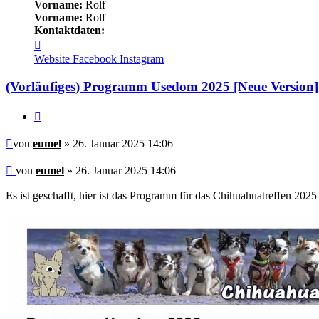
Vorname:
Rolf
Vorname:
Rolf
Kontaktdaten:
Kontaktdaten
von
Website
Facebook
Instagram
eumel
(Vorläufiges) Programm Usedom 2025 [Neue Version]
Zitieren
Beitrag
von
eumel
» 26. Januar 2025 14:06
Beitrag
von
eumel
»
26. Januar 2025 14:06
Es ist geschafft, hier ist das Programm für das Chihuahuatreffen 202