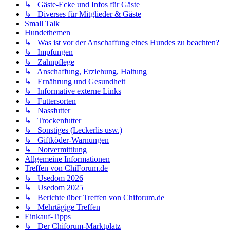
↳ Gäste-Ecke und Infos für Gäste
↳ Diverses für Mitglieder & Gäste
Small Talk
Hundethemen
↳ Was ist vor der Anschaffung eines Hundes zu beachten?
↳ Impfungen
↳ Zahnpflege
↳ Anschaffung, Erziehung, Haltung
↳ Ernährung und Gesundheit
↳ Informative externe Links
↳ Futtersorten
↳ Nassfutter
↳ Trockenfutter
↳ Sonstiges (Leckerlis usw.)
↳ Giftköder-Warnungen
↳ Notvermittlung
Allgemeine Informationen
Treffen von ChiForum.de
↳ Usedom 2026
↳ Usedom 2025
↳ Berichte über Treffen von Chiforum.de
↳ Mehrtägige Treffen
Einkauf-Tipps
↳ Der Chiforum-Marktplatz