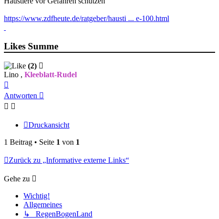
Haustiere vor Gefahren schützen
https://www.zdfheute.de/ratgeber/hausti ... e-100.html
Likes Summe
(2)
Lino
,
Kleeblatt-Rudel
Nach
oben
Antworten
Druckansicht
1 Beitrag • Seite
1
von
1
Zurück zu „Informative externe Links“
Gehe zu
Wichtig!
Allgemeines
↳ RegenBogenLand