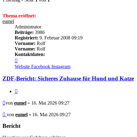
Thema eröffnet:
eumel
Administrator
Beiträge:
3986
Registriert:
9. Februar 2008 09:19
Vorname:
Rolf
Vorname:
Rolf
Kontaktdaten:
Kontaktdaten
von
Website
Facebook
Instagram
eumel
ZDF-Bericht: Sicheres Zuhause für Hund und Katze
Zitieren
Beitrag
von
eumel
» 16. Mai 2026 09:27
Beitrag
von
eumel
»
16. Mai 2026 09:27
Bericht