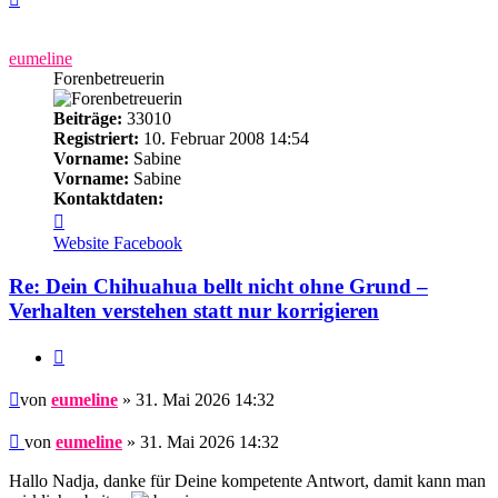
oben
eumeline
Forenbetreuerin
Beiträge:
33010
Registriert:
10. Februar 2008 14:54
Vorname:
Sabine
Vorname:
Sabine
Kontaktdaten:
Kontaktdaten
von
Website
Facebook
eumeline
Re: Dein Chihuahua bellt nicht ohne Grund –
Verhalten verstehen statt nur korrigieren
Zitieren
Beitrag
von
eumeline
» 31. Mai 2026 14:32
Beitrag
von
eumeline
»
31. Mai 2026 14:32
Hallo Nadja, danke für Deine kompetente Antwort, damit kann man