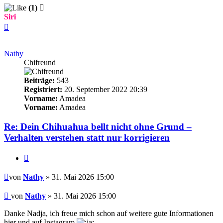
(1)
Siri
Nach
oben
Nathy
Chifreund
Beiträge:
543
Registriert:
20. September 2022 20:39
Vorname:
Amadea
Vorname:
Amadea
Re: Dein Chihuahua bellt nicht ohne Grund –
Verhalten verstehen statt nur korrigieren
Zitieren
Beitrag
von
Nathy
» 31. Mai 2026 15:00
Beitrag
von
Nathy
»
31. Mai 2026 15:00
Danke Nadja, ich freue mich schon auf weitere gute Informationen
hier und auf Instagram