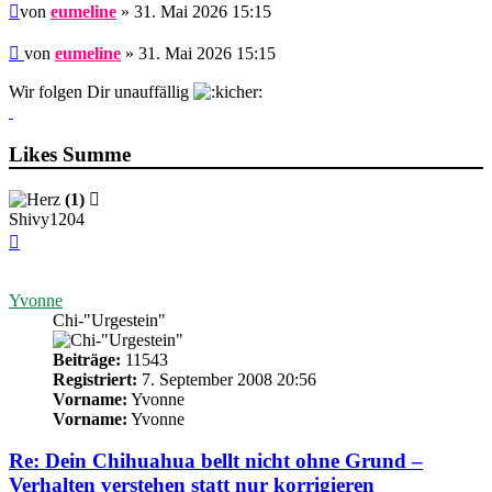
Beitrag
von
eumeline
» 31. Mai 2026 15:15
Beitrag
von
eumeline
»
31. Mai 2026 15:15
Wir folgen Dir unauffällig
Likes Summe
(1)
Shivy1204
Nach
oben
Yvonne
Chi-"Urgestein"
Beiträge:
11543
Registriert:
7. September 2008 20:56
Vorname:
Yvonne
Vorname:
Yvonne
Re: Dein Chihuahua bellt nicht ohne Grund –
Verhalten verstehen statt nur korrigieren