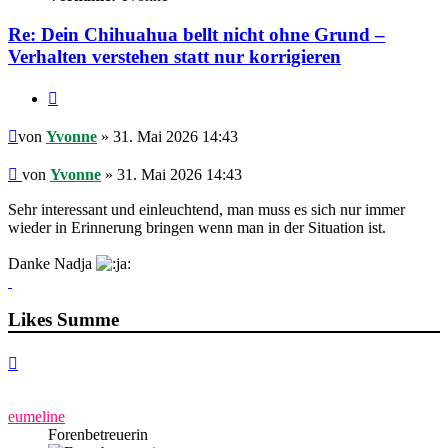
Re: Dein Chihuahua bellt nicht ohne Grund –
Verhalten verstehen statt nur korrigieren
Zitieren
Beitrag
von
Yvonne
» 31. Mai 2026 14:43
Beitrag
von
Yvonne
»
31. Mai 2026 14:43
Sehr interessant und einleuchtend, man muss es sich nur immer
wieder in Erinnerung bringen wenn man in der Situation ist.
Danke Nadja
Likes Summe
Nach
oben
eumeline
Forenbetreuerin