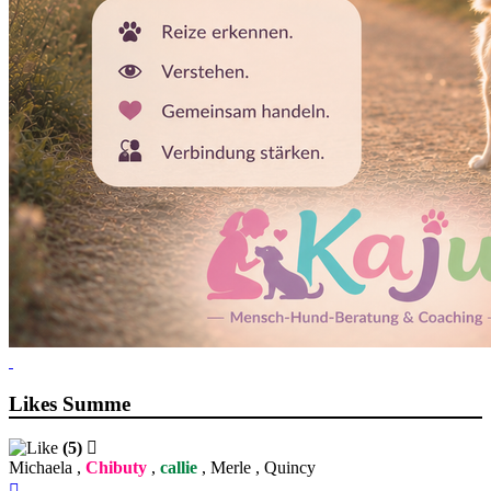
Likes Summe
(5)
Michaela
,
Chibuty
,
callie
,
Merle
,
Quincy
Nach