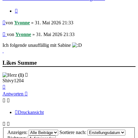
Zitieren
Beitrag
von
Yvonne
» 31. Mai 2026 21:33
Beitrag
von
Yvonne
»
31. Mai 2026 21:33
Ich folgende unauffällig mit Sabine
Likes Summe
(1)
Shivy1204
Nach
oben
Antworten
Druckansicht
Anzeigen:
Sortiere nach: