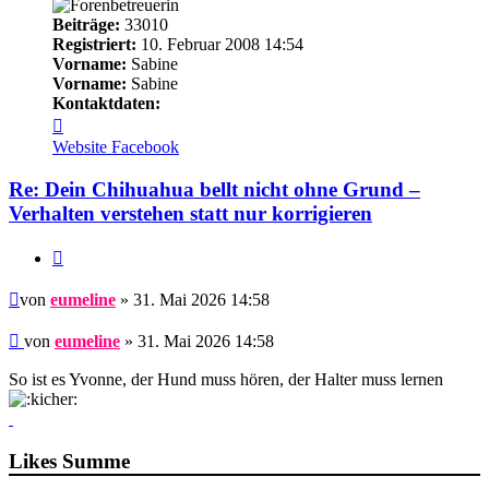
Beiträge:
33010
Registriert:
10. Februar 2008 14:54
Vorname:
Sabine
Vorname:
Sabine
Kontaktdaten:
Kontaktdaten
von
Website
Facebook
eumeline
Re: Dein Chihuahua bellt nicht ohne Grund –
Verhalten verstehen statt nur korrigieren
Zitieren
Beitrag
von
eumeline
» 31. Mai 2026 14:58
Beitrag
von
eumeline
»
31. Mai 2026 14:58
So ist es Yvonne, der Hund muss hören, der Halter muss lernen
Likes Summe