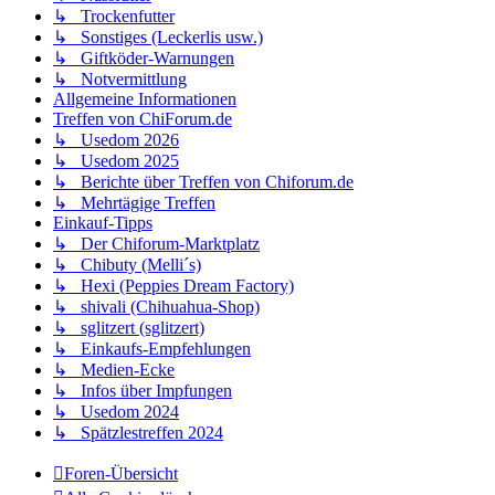
↳ Trockenfutter
↳ Sonstiges (Leckerlis usw.)
↳ Giftköder-Warnungen
↳ Notvermittlung
Allgemeine Informationen
Treffen von ChiForum.de
↳ Usedom 2026
↳ Usedom 2025
↳ Berichte über Treffen von Chiforum.de
↳ Mehrtägige Treffen
Einkauf-Tipps
↳ Der Chiforum-Marktplatz
↳ Chibuty (Melli´s)
↳ Hexi (Peppies Dream Factory)
↳ shivali (Chihuahua-Shop)
↳ sglitzert (sglitzert)
↳ Einkaufs-Empfehlungen
↳ Medien-Ecke
↳ Infos über Impfungen
↳ Usedom 2024
↳ Spätzlestreffen 2024
Foren-Übersicht