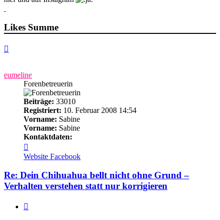
Likes Summe
Nach
oben
eumeline
Forenbetreuerin
Beiträge:
33010
Registriert:
10. Februar 2008 14:54
Vorname:
Sabine
Vorname:
Sabine
Kontaktdaten:
Kontaktdaten
von
Website
Facebook
eumeline
Re: Dein Chihuahua bellt nicht ohne Grund –
Verhalten verstehen statt nur korrigieren
Zitieren