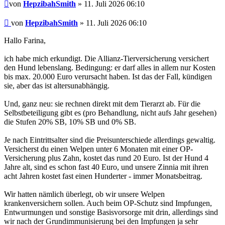
Beitrag
von
HepzibahSmith
» 11. Juli 2026 06:10
Beitrag
von
HepzibahSmith
»
11. Juli 2026 06:10
Hallo Farina,
ich habe mich erkundigt. Die Allianz-Tierversicherung versichert
den Hund lebenslang. Bedingung: er darf alles in allem nur Kosten
bis max. 20.000 Euro verursacht haben. Ist das der Fall, kündigen
sie, aber das ist altersunabhängig.
Und, ganz neu: sie rechnen direkt mit dem Tierarzt ab. Für die
Selbstbeteiligung gibt es (pro Behandlung, nicht aufs Jahr gesehen)
die Stufen 20% SB, 10% SB und 0% SB.
Je nach Eintrittsalter sind die Preisunterschiede allerdings gewaltig.
Versicherst du einen Welpen unter 6 Monaten mit einer OP-
Versicherung plus Zahn, kostet das rund 20 Euro. Ist der Hund 4
Jahre alt, sind es schon fast 40 Euro, und unsere Zinnia mit ihren
acht Jahren kostet fast einen Hunderter - immer Monatsbeitrag.
Wir hatten nämlich überlegt, ob wir unsere Welpen
krankenversichern sollen. Auch beim OP-Schutz sind Impfungen,
Entwurmungen und sonstige Basisvorsorge mit drin, allerdings sind
wir nach der Grundimmunisierung bei den Impfungen ja sehr