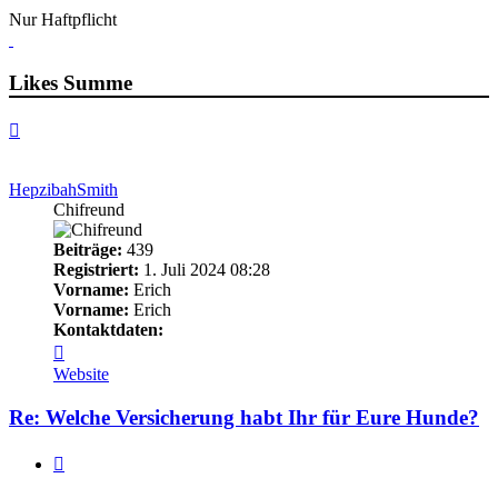
Nur Haftpflicht
Likes Summe
Nach
oben
HepzibahSmith
Chifreund
Beiträge:
439
Registriert:
1. Juli 2024 08:28
Vorname:
Erich
Vorname:
Erich
Kontaktdaten:
Kontaktdaten
von
Website
HepzibahSmith
Re: Welche Versicherung habt Ihr für Eure Hunde?
Zitieren