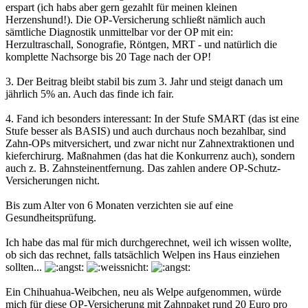
erspart (ich habs aber gern gezahlt für meinen kleinen
Herzenshund!). Die OP-Versicherung schließt nämlich auch
sämtliche Diagnostik unmittelbar vor der OP mit ein:
Herzultraschall, Sonografie, Röntgen, MRT - und natürlich die
komplette Nachsorge bis 20 Tage nach der OP!
3. Der Beitrag bleibt stabil bis zum 3. Jahr und steigt danach um
jährlich 5% an. Auch das finde ich fair.
4. Fand ich besonders interessant: In der Stufe SMART (das ist eine
Stufe besser als BASIS) und auch durchaus noch bezahlbar, sind
Zahn-OPs mitversichert, und zwar nicht nur Zahnextraktionen und
kieferchirurg. Maßnahmen (das hat die Konkurrenz auch), sondern
auch z. B. Zahnsteinentfernung. Das zahlen andere OP-Schutz-
Versicherungen nicht.
Bis zum Alter von 6 Monaten verzichten sie auf eine
Gesundheitsprüfung.
Ich habe das mal für mich durchgerechnet, weil ich wissen wollte,
ob sich das rechnet, falls tatsächlich Welpen ins Haus einziehen
sollten...
Ein Chihuahua-Weibchen, neu als Welpe aufgenommen, würde
mich für diese OP-Versicherung mit Zahnpaket rund 20 Euro pro