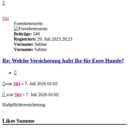
Nach
oben
Siri
Forenbetreuerin
Beiträge:
549
Registriert:
29. Juli 2023 20:23
Vorname:
Sabine
Vorname:
Sabine
Re: Welche Versicherung habt Ihr für Eure Hunde?
Zitieren
Beitrag
von
Siri
» 7. Juli 2026 01:02
Beitrag
von
Siri
»
7. Juli 2026 01:02
Haftpflichtversicherung
Likes Summe