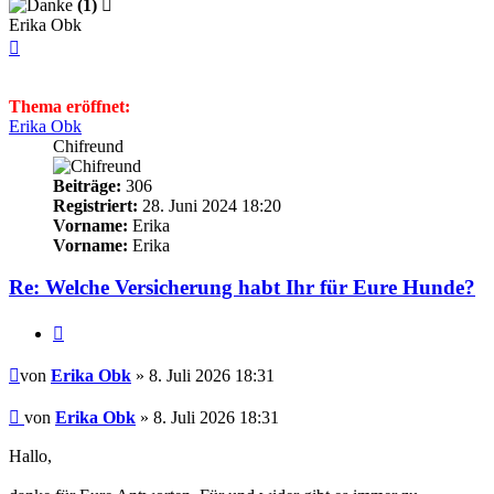
(1)
Erika Obk
Nach
oben
Thema eröffnet:
Erika Obk
Chifreund
Beiträge:
306
Registriert:
28. Juni 2024 18:20
Vorname:
Erika
Vorname:
Erika
Re: Welche Versicherung habt Ihr für Eure Hunde?
Zitieren
Beitrag
von
Erika Obk
» 8. Juli 2026 18:31
Beitrag
von
Erika Obk
»
8. Juli 2026 18:31
Hallo,