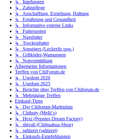
↳ Impfungen
↳ Zahnpflege
↳ Anschaffung, Erziehung, Haltung
↳ Ernährung und Gesundheit
↳ Informative externe Links
↳ Futtersorten
↳ Nassfutter
↳ Trockenfutter
↳ Sonstiges (Leckerlis usw.)
↳ Giftköder-Warnungen
↳ Notvermittlung
Allgemeine Informationen
Treffen von ChiForum.de
↳ Usedom 2026
↳ Usedom 2025
↳ Berichte über Treffen von Chiforum.de
↳ Mehrtägige Treffen
Einkauf-Tipps
↳ Der Chiforum-Marktplatz
↳ Chibuty (Melli´s)
↳ Hexi (Peppies Dream Factory)
↳ shivali (Chihuahua-Shop)
↳ sglitzert (sglitzert)
↳ Einkaufs-Empfehlungen