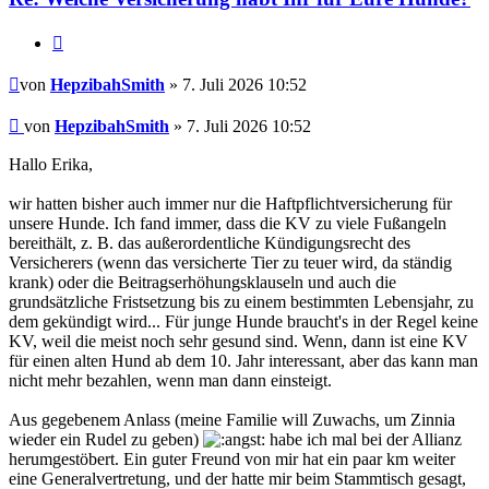
Zitieren
Beitrag
von
HepzibahSmith
» 7. Juli 2026 10:52
Beitrag
von
HepzibahSmith
»
7. Juli 2026 10:52
Hallo Erika,
wir hatten bisher auch immer nur die Haftpflichtversicherung für
unsere Hunde. Ich fand immer, dass die KV zu viele Fußangeln
bereithält, z. B. das außerordentliche Kündigungsrecht des
Versicherers (wenn das versicherte Tier zu teuer wird, da ständig
krank) oder die Beitragserhöhungsklauseln und auch die
grundsätzliche Fristsetzung bis zu einem bestimmten Lebensjahr, zu
dem gekündigt wird... Für junge Hunde braucht's in der Regel keine
KV, weil die meist noch sehr gesund sind. Wenn, dann ist eine KV
für einen alten Hund ab dem 10. Jahr interessant, aber das kann man
nicht mehr bezahlen, wenn man dann einsteigt.
Aus gegebenem Anlass (meine Familie will Zuwachs, um Zinnia
wieder ein Rudel zu geben)
habe ich mal bei der Allianz
herumgestöbert. Ein guter Freund von mir hat ein paar km weiter
eine Generalvertretung, und der hatte mir beim Stammtisch gesagt,