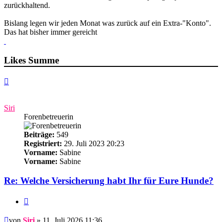
zurückhaltend.
Bislang legen wir jeden Monat was zurück auf ein Extra-"Konto".
Das hat bisher immer gereicht
Likes Summe
Nach
oben
Siri
Forenbetreuerin
Beiträge:
549
Registriert:
29. Juli 2023 20:23
Vorname:
Sabine
Vorname:
Sabine
Re: Welche Versicherung habt Ihr für Eure Hunde?
Zitieren
Beitrag
von
Siri
» 11. Juli 2026 11:36