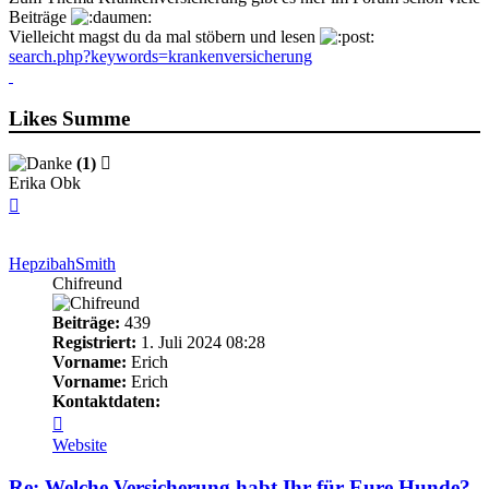
Beiträge
Vielleicht magst du da mal stöbern und lesen
search.php?keywords=krankenversicherung
Likes Summe
(1)
Erika Obk
Nach
oben
HepzibahSmith
Chifreund
Beiträge:
439
Registriert:
1. Juli 2024 08:28
Vorname:
Erich
Vorname:
Erich
Kontaktdaten:
Kontaktdaten
von
Website
HepzibahSmith
Re: Welche Versicherung habt Ihr für Eure Hunde?