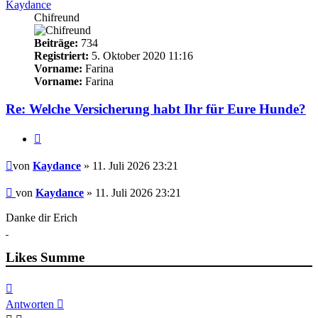
Kaydance
Chifreund
Beiträge:
734
Registriert:
5. Oktober 2020 11:16
Vorname:
Farina
Vorname:
Farina
Re: Welche Versicherung habt Ihr für Eure Hunde?
Zitieren
Beitrag
von
Kaydance
» 11. Juli 2026 23:21
Beitrag
von
Kaydance
»
11. Juli 2026 23:21
Danke dir Erich
Likes Summe
Nach
oben
Antworten