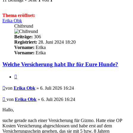
Thema eröffnet:
Erika Obk
Chifreund
Beiträge:
306
Registriert:
28. Juni 2024 18:20
Vorname:
Erika
Vorname:
Erika
Welche Versicherung habt Ihr für Eure Hunde?
Zitieren
Beitrag
von
Erika Obk
» 6. Juli 2026 16:24
Beitrag
von
Erika Obk
»
6. Juli 2026 16:24
Hallo,
suche gerade nach einer Versicherung für Gizmo. Hatte eine OP
Kosten Versicherung abgeschlossen und habe erst auf dem
Versicherungsschein gesehen, das sie mit 5 bzw. 8 Jahren