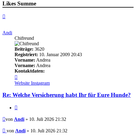
Likes Summe
Nach
oben
Andi
Chifreund
Beiträge:
3620
Registriert:
10. Januar 2009 20:43
Vorname:
Andrea
Vorname:
Andrea
Kontaktdaten:
Kontaktdaten
von
Website
Instagram
Andi
Re: Welche Versicherung habt Ihr für Eure Hunde?
Zitieren
Beitrag
von
Andi
» 10. Juli 2026 21:32
Beitrag
von
Andi
»
10. Juli 2026 21:32