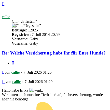
Nach
oben
callie
Chi-"Urgestein"
Beiträge:
12025
Registriert:
7. Juli 2014 20:59
Vorname:
Gaby
Vorname:
Gaby
Re: Welche Versicherung habt Ihr für Eure Hunde?
Zitieren
Beitrag
von
callie
» 7. Juli 2026 01:20
Beitrag
von
callie
»
7. Juli 2026 01:20
Hallo liebe Erika
Wir hatten auch nur eine Tierhalterhaftpflichtversicherung, wurde
aber nie benötigt