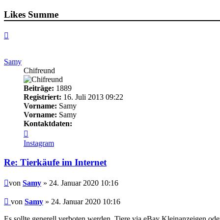
Likes Summe
Nach
oben
Samy
Chifreund
Beiträge:
1889
Registriert:
16. Juli 2013 09:22
Vorname:
Samy
Vorname:
Samy
Kontaktdaten:
Kontaktdaten
von
Instagram
Samy
Re: Tierkäufe im Internet
Beitrag
von
Samy
» 24. Januar 2020 10:16
Beitrag
von
Samy
»
24. Januar 2020 10:16
Es sollte generell verboten werden, Tiere via eBay Kleinanzeigen ode