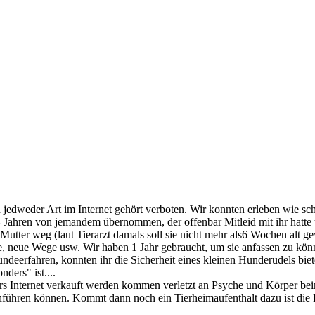
jedweder Art im Internet gehört verboten. Wir konnten erleben wie sc
 Jahren von jemandem übernommen, der offenbar Mitleid mit ihr hatte 
 Mutter weg (laut Tierarzt damals soll sie nicht mehr als6 Wochen alt ge
e, neue Wege usw. Wir haben 1 Jahr gebraucht, um sie anfassen zu kön
deerfahren, konnten ihr die Sicherheit eines kleinen Hunderudels biete
ders" ist....
 Internet verkauft werden kommen verletzt an Psyche und Körper be
führen können. Kommt dann noch ein Tierheimaufenthalt dazu ist die K