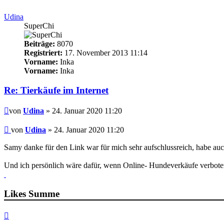
Udina
SuperChi
Beiträge:
8070
Registriert:
17. November 2013 11:14
Vorname:
Inka
Vorname:
Inka
Re: Tierkäufe im Internet
Beitrag
von
Udina
» 24. Januar 2020 11:20
Beitrag
von
Udina
»
24. Januar 2020 11:20
Samy danke für den Link war für mich sehr aufschlussreich, habe auc
Und ich persönlich wäre dafür, wenn Online- Hundeverkäufe verbote
Likes Summe
Nach
oben