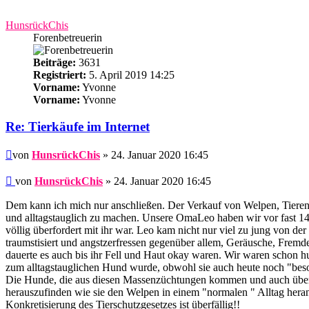
HunsrückChis
Forenbetreuerin
Beiträge:
3631
Registriert:
5. April 2019 14:25
Vorname:
Yvonne
Vorname:
Yvonne
Re: Tierkäufe im Internet
Beitrag
von
HunsrückChis
» 24. Januar 2020 16:45
Beitrag
von
HunsrückChis
»
24. Januar 2020 16:45
Dem kann ich mich nur anschließen. Der Verkauf von Welpen, Tieren 
und alltagstauglich zu machen. Unsere OmaLeo haben wir vor fast 14
völlig überfordert mit ihr war. Leo kam nicht nur viel zu jung von der
traumstisiert und angstzerfressen gegenüber allem, Geräusche, Fremd
dauerte es auch bis ihr Fell und Haut okay waren. Wir waren schon hun
zum alltagstauglichen Hund wurde, obwohl sie auch heute noch "beson
Die Hunde, die aus diesen Massenzüchtungen kommen und auch übers
herauszufinden wie sie den Welpen in einem "normalen " Alltag heran
Konkretisierung des Tierschutzgesetzes ist überfällig!!