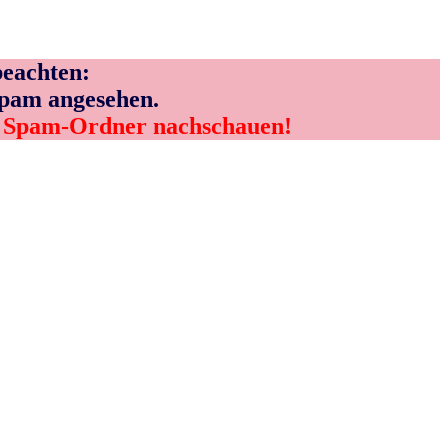
eachten:
Spam angesehen.
m Spam-Ordner nachschauen!