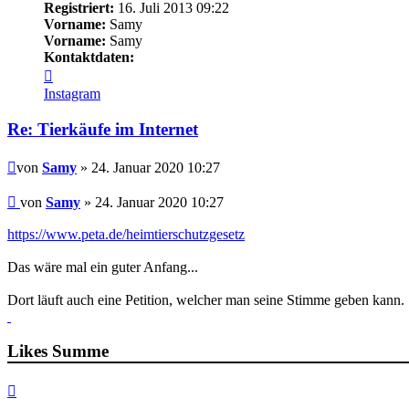
Registriert:
16. Juli 2013 09:22
Vorname:
Samy
Vorname:
Samy
Kontaktdaten:
Kontaktdaten
von
Instagram
Samy
Re: Tierkäufe im Internet
Beitrag
von
Samy
» 24. Januar 2020 10:27
Beitrag
von
Samy
»
24. Januar 2020 10:27
https://www.peta.de/heimtierschutzgesetz
Das wäre mal ein guter Anfang...
Dort läuft auch eine Petition, welcher man seine Stimme geben kann.
Likes Summe
Nach
oben