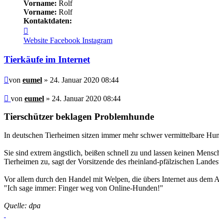
Vorname:
Rolf
Vorname:
Rolf
Kontaktdaten:
Kontaktdaten
von
Website
Facebook
Instagram
eumel
Tierkäufe im Internet
Beitrag
von
eumel
» 24. Januar 2020 08:44
Beitrag
von
eumel
»
24. Januar 2020 08:44
Tierschützer beklagen Problemhunde
In deutschen Tierheimen sitzen immer mehr schwer vermittelbare Hund
Sie sind extrem ängstlich, beißen schnell zu und lassen keinen Mens
Tierheimen zu, sagt der Vorsitzende des rheinland-pfälzischen Land
Vor allem durch den Handel mit Welpen, die übers Internet aus dem Au
"Ich sage immer: Finger weg von Online-Hunden!"
Quelle: dpa