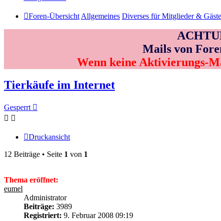
Foren-Übersicht
Allgemeines
Diverses für Mitglieder & Gäst
ACHTUNG
Mails von Fore
Wenn keine Aktivierungs-M
Tierkäufe im Internet
Gesperrt
Druckansicht
12 Beiträge • Seite
1
von
1
Thema eröffnet:
eumel
Administrator
Beiträge:
3989
Registriert:
9. Februar 2008 09:19