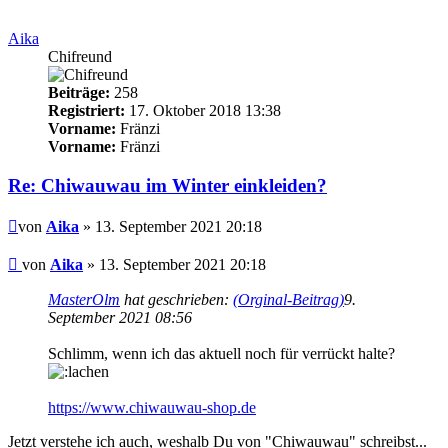
Aika
Chifreund
Beiträge:
258
Registriert:
17. Oktober 2018 13:38
Vorname:
Fränzi
Vorname:
Fränzi
Re: Chiwauwau im Winter einkleiden?
Beitrag
von
Aika
» 13. September 2021 20:18
Beitrag
von
Aika
»
13. September 2021 20:18
MasterOlm
hat geschrieben:
(Orginal-Beitrag)
9.
September 2021 08:56
Schlimm, wenn ich das aktuell noch für verrückt halte?
https://www.chiwauwau-shop.de
Jetzt verstehe ich auch, weshalb Du von "Chiwauwau" schreibst...