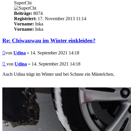
SuperChi
Beiträge:
8074
Registriert:
17. November 2013 11:14
Vorname:
Inka
Vorname:
Inka
Re: Chiwauwau im Winter einkleiden?
Beitrag
von
Udina
» 14. September 2021 14:18
Beitrag
von
Udina
»
14. September 2021 14:18
Auch Udina trägt im Winter und bei Schnne ein Mäntelchen,