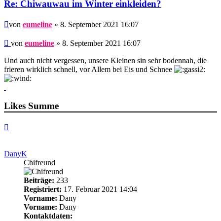
Re: Chiwauwau im Winter einkleiden?
Beitrag
von
eumeline
» 8. September 2021 16:07
Beitrag
von
eumeline
»
8. September 2021 16:07
Und auch nicht vergessen, unsere Kleinen sin sehr bodennah, die
frieren wirklich schnell, vor Allem bei Eis und Schnee
Likes Summe
Nach
oben
DanyK
Chifreund
Beiträge:
233
Registriert:
17. Februar 2021 14:04
Vorname:
Dany
Vorname:
Dany
Kontaktdaten: