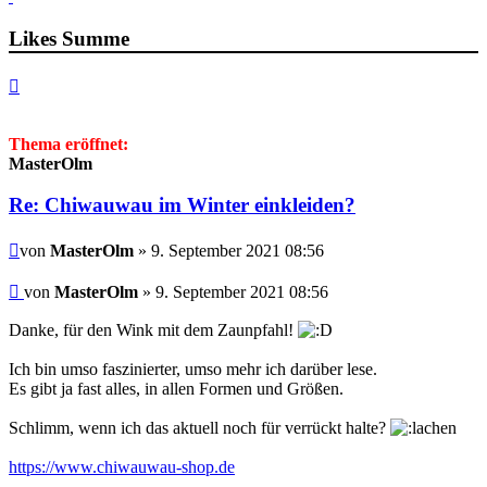
Likes Summe
Nach
oben
Thema eröffnet:
MasterOlm
Re: Chiwauwau im Winter einkleiden?
Beitrag
von
MasterOlm
» 9. September 2021 08:56
Beitrag
von
MasterOlm
»
9. September 2021 08:56
Danke, für den Wink mit dem Zaunpfahl!
Ich bin umso faszinierter, umso mehr ich darüber lese.
Es gibt ja fast alles, in allen Formen und Größen.
Schlimm, wenn ich das aktuell noch für verrückt halte?
https://www.chiwauwau-shop.de