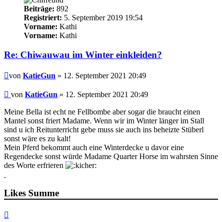
Beiträge:
892
Registriert:
5. September 2019 19:54
Vorname:
Kathi
Vorname:
Kathi
Re: Chiwauwau im Winter einkleiden?
Beitrag
von
KatieGun
» 12. September 2021 20:49
Beitrag
von
KatieGun
»
12. September 2021 20:49
Meine Bella ist echt ne Fellbombe aber sogar die braucht einen
Mantel sonst friert Madame. Wenn wir im Winter länger im Stall
sind u ich Reitunterricht gebe muss sie auch ins beheizte Stüberl
sonst wäre es zu kalt!
Mein Pferd bekommt auch eine Winterdecke u davor eine
Regendecke sonst würde Madame Quarter Horse im wahrsten Sinne
des Worte erfrieren
Likes Summe
Nach
oben