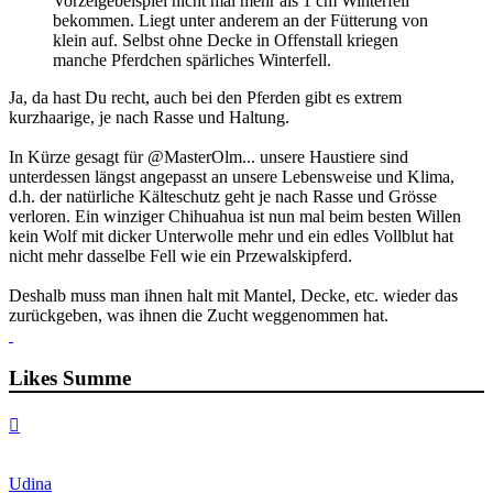
Vorzeigebeispiel nicht mal mehr als 1 cm Winterfell
bekommen. Liegt unter anderem an der Fütterung von
klein auf. Selbst ohne Decke in Offenstall kriegen
manche Pferdchen spärliches Winterfell.
Ja, da hast Du recht, auch bei den Pferden gibt es extrem
kurzhaarige, je nach Rasse und Haltung.
In Kürze gesagt für @MasterOlm... unsere Haustiere sind
unterdessen längst angepasst an unsere Lebensweise und Klima,
d.h. der natürliche Kälteschutz geht je nach Rasse und Grösse
verloren. Ein winziger Chihuahua ist nun mal beim besten Willen
kein Wolf mit dicker Unterwolle mehr und ein edles Vollblut hat
nicht mehr dasselbe Fell wie ein Przewalskipferd.
Deshalb muss man ihnen halt mit Mantel, Decke, etc. wieder das
zurückgeben, was ihnen die Zucht weggenommen hat.
Likes Summe
Nach
oben
Udina