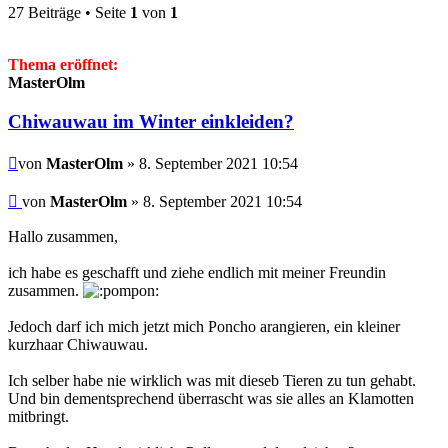
27 Beiträge • Seite
1
von
1
Thema eröffnet:
MasterOlm
Chiwauwau im Winter einkleiden?
Beitrag
von
MasterOlm
» 8. September 2021 10:54
Beitrag
von
MasterOlm
»
8. September 2021 10:54
Hallo zusammen,
ich habe es geschafft und ziehe endlich mit meiner Freundin
zusammen.
Jedoch darf ich mich jetzt mich Poncho arangieren, ein kleiner
kurzhaar Chiwauwau.
Ich selber habe nie wirklich was mit dieseb Tieren zu tun gehabt.
Und bin dementsprechend überrascht was sie alles an Klamotten
mitbringt.