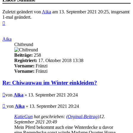
Zuletzt geändert von
Aika
am 13. September 2021 20:25, insgesamt
1-mal geändert.
Nach
oben
Aika
Chifreund
Beiträge:
258
Registriert:
17. Oktober 2018 13:38
Vorname:
Fränzi
Vorname:
Fränzi
Re: Chiwauwau im Winter einkleiden?
Beitrag
von
Aika
» 13. September 2021 20:24
Beitrag
von
Aika
»
13. September 2021 20:24
KatieGun
hat geschrieben:
(Orginal-Beitrag)
12.
September 2021 20:49
Mein Pferd bekommt auch eine Winterdecke u davor
eine Regendecke sonst würde Madame Quarter Horse