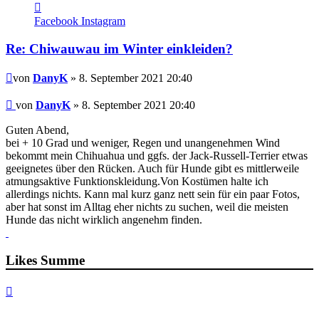
Kontaktdaten
von
Facebook
Instagram
DanyK
Re: Chiwauwau im Winter einkleiden?
Beitrag
von
DanyK
» 8. September 2021 20:40
Beitrag
von
DanyK
»
8. September 2021 20:40
Guten Abend,
bei + 10 Grad und weniger, Regen und unangenehmen Wind
bekommt mein Chihuahua und ggfs. der Jack-Russell-Terrier etwas
geeignetes über den Rücken. Auch für Hunde gibt es mittlerweile
atmungsaktive Funktionskleidung.Von Kostümen halte ich
allerdings nichts. Kann mal kurz ganz nett sein für ein paar Fotos,
aber hat sonst im Alltag eher nichts zu suchen, weil die meisten
Hunde das nicht wirklich angenehm finden.
Likes Summe
Nach
oben