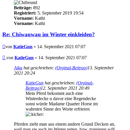
Beiträge:
892
Registriert:
5. September 2019 19:54
Vorname:
Kathi
Vorname:
Kathi
Re: Chiwauwau im Winter einkleiden?
Beitrag
von
KatieGun
» 14. September 2021 07:07
Beitrag
von
KatieGun
»
14. September 2021 07:07
Aika
hat geschrieben:
(Orginal-Beitrag)
13. September
2021 20:24
KatieGun
hat geschrieben:
(Orginal-
Beitrag)
12. September 2021 20:49
Mein Pferd bekommt auch eine
Winterdecke u davor eine Regendecke
sonst würde Madame Quarter Horse im
wahrsten Sinne des Worte erfrieren
Pferden zieht man aus einem andern Grund Decken an,
weil man sie auch im Winter reiten, bzw. trainieren will.