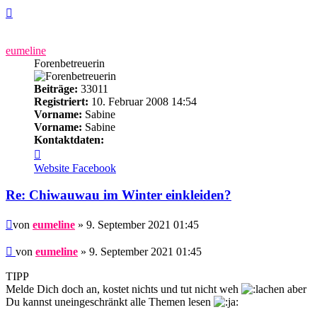
Nach
oben
eumeline
Forenbetreuerin
Beiträge:
33011
Registriert:
10. Februar 2008 14:54
Vorname:
Sabine
Vorname:
Sabine
Kontaktdaten:
Kontaktdaten
von
Website
Facebook
eumeline
Re: Chiwauwau im Winter einkleiden?
Beitrag
von
eumeline
» 9. September 2021 01:45
Beitrag
von
eumeline
»
9. September 2021 01:45
TIPP
Melde Dich doch an, kostet nichts und tut nicht weh
aber
Du kannst uneingeschränkt alle Themen lesen