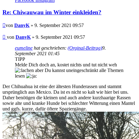
Facebook
Instagram
DanyK
Re: Chiwauwau im Winter einkleiden?
Beitrag
von
DanyK
» 9. September 2021 09:57
Beitrag
von
DanyK
»
9. September 2021 09:57
eumeline
hat geschrieben:
(Orginal-Beitrag)
9.
September 2021 01:45
TIPP
Melde Dich doch an, kostet nichts und tut nicht weh
aber Du kannst uneingeschränkt alle Themen
lesen
Der Chihuahua ist eine der ältesten Hunderassen und stammt
ursprünglich aus Mexico. Da ist es nicht so kalt wie hier bei uns.
Daher benötigen die kleinen und auch andere kurzhaarige Rassen
sowie alte und kranke Hunde bei schlechter Witterung einen Mantel
und ggfs. kurze, dafür öftere Spaziergänge.