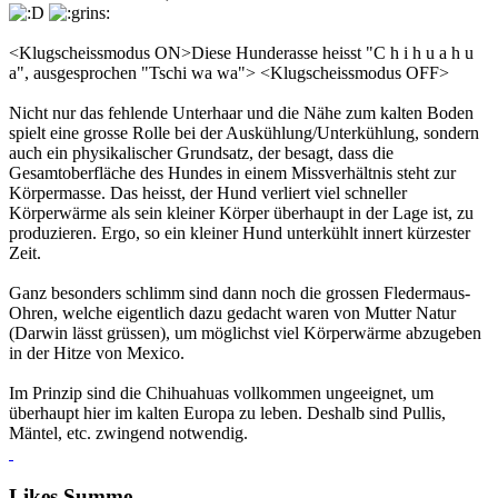
<Klugscheissmodus ON>Diese Hunderasse heisst "C h i h u a h u
a", ausgesprochen "Tschi wa wa"> <Klugscheissmodus OFF>
Nicht nur das fehlende Unterhaar und die Nähe zum kalten Boden
spielt eine grosse Rolle bei der Auskühlung/Unterkühlung, sondern
auch ein physikalischer Grundsatz, der besagt, dass die
Gesamtoberfläche des Hundes in einem Missverhältnis steht zur
Körpermasse. Das heisst, der Hund verliert viel schneller
Körperwärme als sein kleiner Körper überhaupt in der Lage ist, zu
produzieren. Ergo, so ein kleiner Hund unterkühlt innert kürzester
Zeit.
Ganz besonders schlimm sind dann noch die grossen Fledermaus-
Ohren, welche eigentlich dazu gedacht waren von Mutter Natur
(Darwin lässt grüssen), um möglichst viel Körperwärme abzugeben
in der Hitze von Mexico.
Im Prinzip sind die Chihuahuas vollkommen ungeeignet, um
überhaupt hier im kalten Europa zu leben. Deshalb sind Pullis,
Mäntel, etc. zwingend notwendig.
Likes Summe