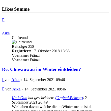
Likes Summe
Nach
oben
Aika
Chifreund
Beiträge:
258
Registriert:
17. Oktober 2018 13:38
Vorname:
Fränzi
Vorname:
Fränzi
Re: Chiwauwau im Winter einkleiden?
Beitrag
von
Aika
» 14. September 2021 09:46
Beitrag
von
Aika
»
14. September 2021 09:46
KatieGun
hat geschrieben:
(Orginal-Beitrag)
12.
September 2021 20:49
Wir haben davon welche die im Winter meine ist da