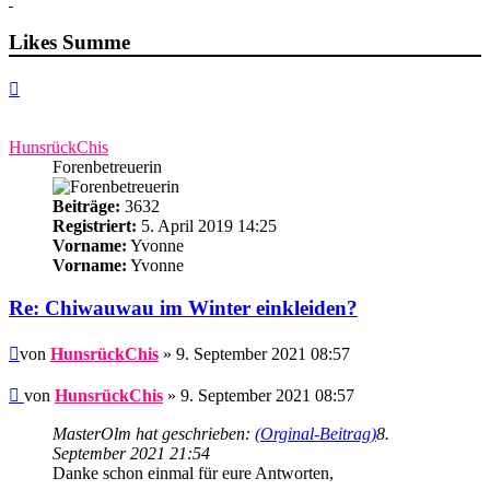
Likes Summe
Nach
oben
HunsrückChis
Forenbetreuerin
Beiträge:
3632
Registriert:
5. April 2019 14:25
Vorname:
Yvonne
Vorname:
Yvonne
Re: Chiwauwau im Winter einkleiden?
Beitrag
von
HunsrückChis
» 9. September 2021 08:57
Beitrag
von
HunsrückChis
»
9. September 2021 08:57
MasterOlm hat geschrieben:
(Orginal-Beitrag)
8.
September 2021 21:54
Danke schon einmal für eure Antworten,