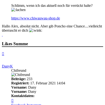
Schlimm, wenn ich das aktuell noch für verrückt halte?
https://www.chiwauwau-shop.de
Hallo Alex, absolut nicht. Aber gib Poncho eine Chance....vielleicht
überrascht er dich
Likes Summe
Nach
oben
DanyK
Chifreund
Beiträge:
233
Registriert:
17. Februar 2021 14:04
Vorname:
Dany
Vorname:
Dany
Kontaktdaten:
Kontaktdaten
von