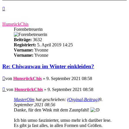
Nach
oben
HunsrückChis
Forenbetreuerin
Beiträge:
3632
Registriert:
5. April 2019 14:25
Vorname:
Yvonne
Vorname:
Yvonne
Re: Chiwauwau im Winter einkleiden?
Beitrag
von
HunsrückChis
» 9. September 2021 08:58
Beitrag
von
HunsrückChis
»
9. September 2021 08:58
MasterOlm
hat geschrieben:
(Orginal-Beitrag)
9.
September 2021 08:56
Danke, für den Wink mit dem Zaunpfahl!
Ich bin umso faszinierter, umso mehr ich darüber lese.
Es gibt ja fast alles, in allen Formen und Größen.