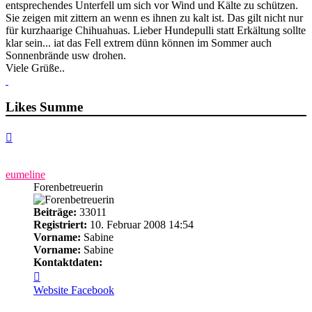
entsprechendes Unterfell um sich vor Wind und Kälte zu schützen.
Sie zeigen mit zittern an wenn es ihnen zu kalt ist. Das gilt nicht nur
für kurzhaarige Chihuahuas. Lieber Hundepulli statt Erkältung sollte
klar sein... iat das Fell extrem dünn können im Sommer auch
Sonnenbrände usw drohen.
Viele Grüße..
Likes Summe
Nach
oben
eumeline
Forenbetreuerin
Beiträge:
33011
Registriert:
10. Februar 2008 14:54
Vorname:
Sabine
Vorname:
Sabine
Kontaktdaten:
Kontaktdaten
von
Website
Facebook
eumeline