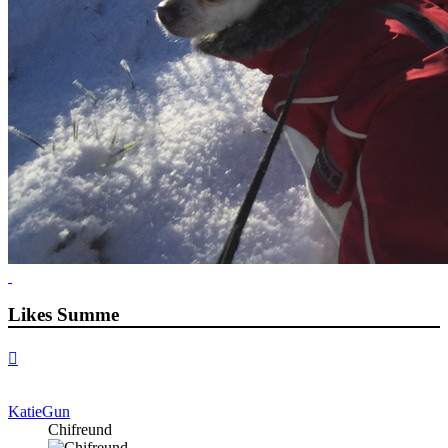
Likes Summe
Nach
oben
KatieGun
Chifreund