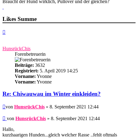
Braucht der Hund wirklich, Pullover und der gleichen?
Likes Summe
Nach
oben
HunsrückChis
Forenbetreuerin
Beiträge:
3632
Registriert:
5. April 2019 14:25
Vorname:
Yvonne
Vorname:
Yvonne
Re: Chiwauwau im Winter einkleiden?
Beitrag
von
HunsrückChis
» 8. September 2021 12:44
Beitrag
von
HunsrückChis
»
8. September 2021 12:44
Hallo,
kurzhaarigen Hunden...gleich welcher Rasse ..fehlt oftmals